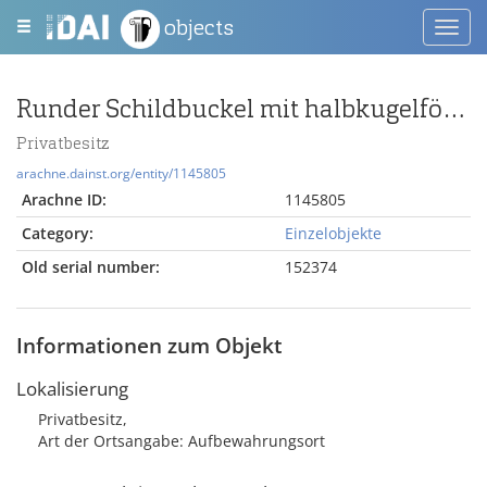
objects
Toggl
navig
Runder Schildbuckel mit halbkugelförmiger Kalotte
Privatbesitz
arachne.dainst.org/entity/1145805
Arachne ID:
1145805
Category:
Einzelobjekte
Old serial number:
152374
Informationen zum Objekt
Lokalisierung
Privatbesitz,
Art der Ortsangabe: Aufbewahrungsort