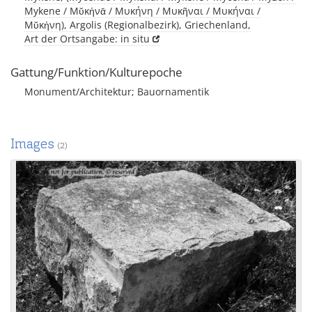
Mykene / Μῠκἠνᾱ / Μυκήνη / Μυκῆναι / Μυκήναι /
Μῠκἠνη), Argolis (Regionalbezirk), Griechenland,
Art der Ortsangabe: in situ
Gattung/Funktion/Kulturepoche
Monument/Architektur; Bauornamentik
Images
(2)