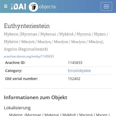
objects
Toggl
navig
Euthynteriestein
Mykene, (Mycenae / Mykenai / Mykēnē / Mycenä / Myzen /
Mykene / Μῠκἠνᾱ / Μυκήνη / Μυκῆναι / Μυκήναι / Μῠκἠνη),
Argolis (Regionalbezirk)
arachne.dainst.org/entity/1145833
Arachne ID:
1145833
Category:
Einzelobjekte
Old serial number:
152402
Informationen zum Objekt
Lokalisierung
Mykene, (Mycenae / Mykenai / Mykēnē / Mycenä / Myzen /