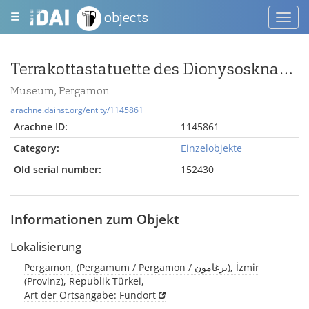
objects
Toggl
navig
Terrakottastatuette des Dionysosknaben
Museum, Pergamon
arachne.dainst.org/entity/1145861
Arachne ID:
1145861
Category:
Einzelobjekte
Old serial number:
152430
Informationen zum Objekt
Lokalisierung
Pergamon, (Pergamum / Pergamon / برغامون), İzmir
(Provinz), Republik Türkei,
Art der Ortsangabe: Fundort