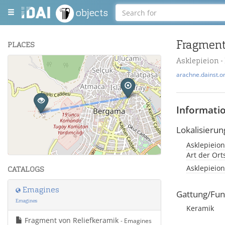
objects
Fragment
PLACES
Asklepieion 
+
arachne.dainst.o
−
Informati
Lokalisierun
Asklepieion
Leaflet
| Maps and Data ©
OpenStreetMap
.
Art der Or
Asklepieion
CATALOGS
Emagines
Gattung/Fun
Emagines
Keramik
Fragment von Reliefkeramik
- Emagines