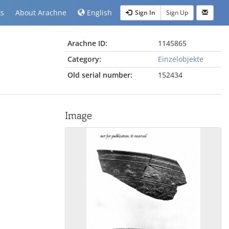
ts
About Arachne
English
Sign In
Sign Up
Arachne ID:
1145865
Category:
Einzelobjekte
Old serial number:
152434
Image