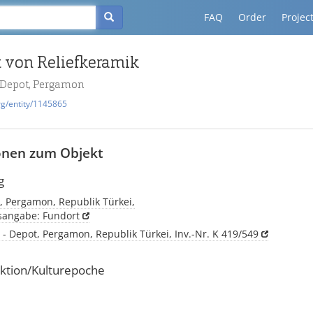
FAQ
Order
Projec
 von Reliefkeramik
- Depot, Pergamon
rg/entity/1145865
onen zum Objekt
g
, Pergamon, Republik Türkei,
tsangabe: Fundort
 - Depot, Pergamon, Republik Türkei, Inv.-Nr. K 419/549
ktion/Kulturepoche