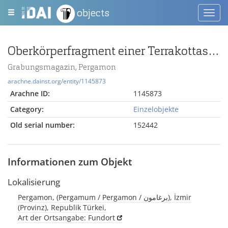
objects
Toggl
navig
Oberkörperfragment einer Terrakottastatuette
Grabungsmagazin, Pergamon
arachne.dainst.org/entity/1145873
Arachne ID:
1145873
Category:
Einzelobjekte
Old serial number:
152442
Informationen zum Objekt
Lokalisierung
Pergamon, (Pergamum / Pergamon / برغامون), İzmir
(Provinz), Republik Türkei,
Art der Ortsangabe: Fundort