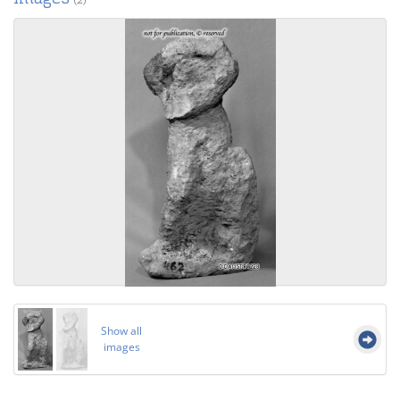
(2)
Show all
images