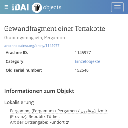
objects
Toggl
navig
Gewandfragment einer Terrakotte
Grabungsmagazin, Pergamon
arachne.dainst.org/entity/1145977
Arachne ID:
1145977
Category:
Einzelobjekte
Old serial number:
152546
Informationen zum Objekt
Lokalisierung
Pergamon, (Pergamum / Pergamon / برغامون), İzmir
(Provinz), Republik Türkei,
Art der Ortsangabe: Fundort