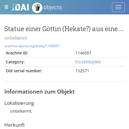
objects
Toggl
navig
Statue einer Göttin (Hekate?) aus einer Dreiergruppe
unbekannt
arachne.dainst.org/entity/1146001
Arachne ID:
1146001
Category:
Einzelobjekte
Old serial number:
152571
Informationen zum Objekt
Lokalisierung
unbekannt,
Herkunft