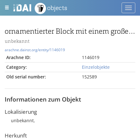
objects
Toggl
navig
ornamentierter Block mit einem großen Palmettenblatt (?)
unbekannt
arachne.dainst.org/entity/1146019
Arachne ID:
1146019
Category:
Einzelobjekte
Old serial number:
152589
Informationen zum Objekt
Lokalisierung
unbekannt,
Herkunft