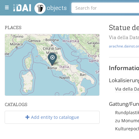
objects
PLACES
Via della Dat
+
arachne.dainst.o
−
Informati
Lokalisierun
Via della D
Leaflet
| Maps and Data ©
OpenStreetMap
.
Gattung/Fun
CATALOGS
Rundplasti
Add entity to catalogue
zu Monumen
Kulturepoc