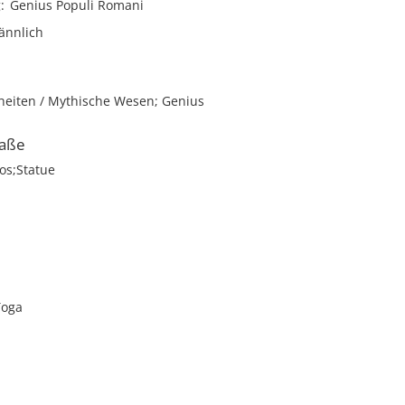
g
Genius Populi Romani
ännlich
theiten / Mythische Wesen; Genius
aße
los;Statue
Toga