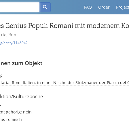
FAQ
Order
Projec
aria, Rom
rg/entity/1146042
onen zum Objekt
g
ataria, Rom, Italien, in einer Nische der Stützmauer der Piazza del 
ktion/Kulturepoche
k
t gehörig: nein
he: römisch