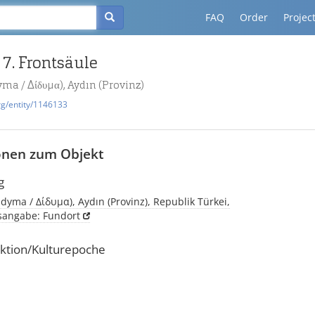
FAQ
Order
Projec
 7. Frontsäule
yma / Δίδυμα), Aydın (Provinz)
rg/entity/1146133
onen zum Objekt
g
idyma / Δίδυμα), Aydın (Provinz), Republik Türkei,
tsangabe: Fundort
ktion/Kulturepoche