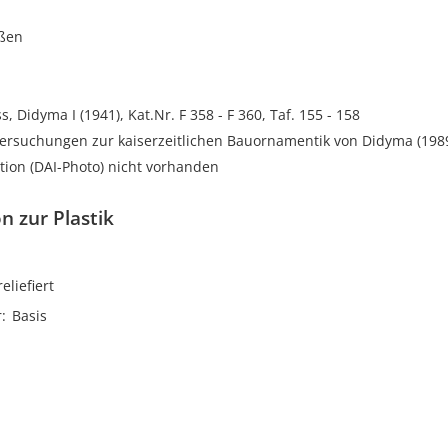
oßen
s, Didyma I (1941), Kat.Nr. F 358 - F 360, Taf. 155 - 158
tersuchungen zur kaiserzeitlichen Bauornamentik von Didyma (1989)
ion (DAI-Photo) nicht vorhanden
n zur Plastik
reliefiert
r
Basis