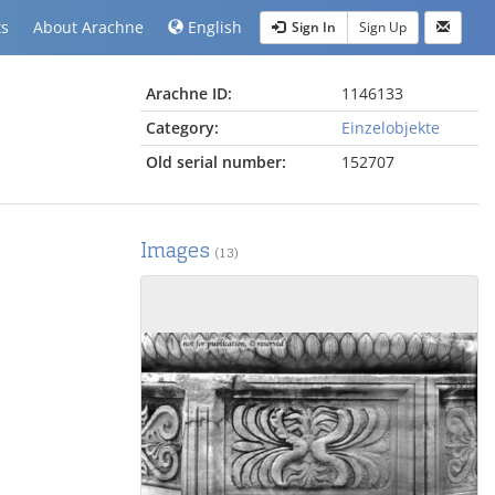
ts
About Arachne
English
Sign In
Sign Up
Arachne ID:
1146133
Category:
Einzelobjekte
Old serial number:
152707
Images
(13)