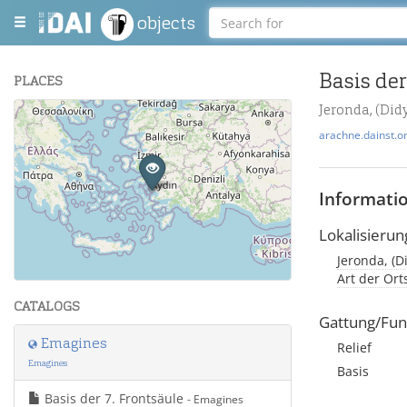
objects
Basis der
PLACES
Jeronda, (Did
+
arachne.dainst.o
−
Informati
Lokalisierun
Jeronda, (D
Leaflet
| Maps and Data ©
OpenStreetMap
.
Art der Or
CATALOGS
Gattung/Fun
Emagines
Relief
Emagines
Basis
Basis der 7. Frontsäule
- Emagines