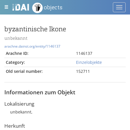
objects
Toggl
navig
byzantinische Ikone
unbekannt
arachne.dainst.org/entity/1146137
Arachne ID:
1146137
Category:
Einzelobjekte
Old serial number:
152711
Informationen zum Objekt
Lokalisierung
unbekannt,
Herkunft