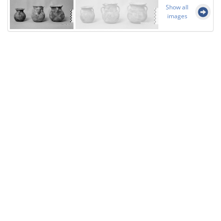
Show all
images
Licensed under
Creative Commons
|
Imprint
|
Privacy
| Report bugs to