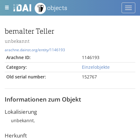
objects
Toggl
navig
bemalter Teller
unbekannt
arachne.dainst.org/entity/1146193
Arachne ID:
1146193
Category:
Einzelobjekte
Old serial number:
152767
Informationen zum Objekt
Lokalisierung
unbekannt,
Herkunft