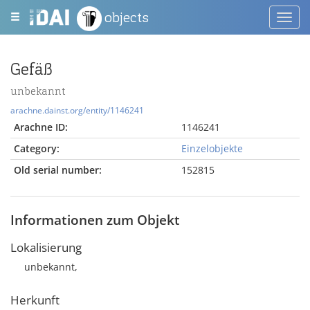
objects
Toggl
navig
Gefäß
unbekannt
arachne.dainst.org/entity/1146241
Arachne ID:
1146241
Category:
Einzelobjekte
Old serial number:
152815
Informationen zum Objekt
Lokalisierung
unbekannt,
Herkunft