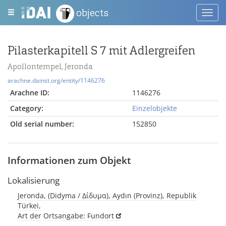
objects
Toggl
navig
Pilasterkapitell S 7 mit Adlergreifen
Apollontempel, Jeronda
arachne.dainst.org/entity/1146276
Arachne ID:
1146276
Category:
Einzelobjekte
Old serial number:
152850
Informationen zum Objekt
Lokalisierung
Jeronda, (Didyma / Δίδυμα), Aydın (Provinz), Republik
Türkei,
Art der Ortsangabe: Fundort