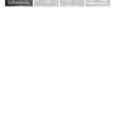
Licensed under
Creative Commons
|
Imprint
|
Privacy
| Report bugs to
idai.objects@dainst.de
v1.0.3 (build #485)