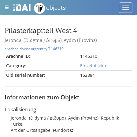
objects
Toggl
navig
Pilasterkapitell West 4
Jeronda, (Didyma / Δίδυμα), Aydın (Provinz)
arachne.dainst.org/entity/1146310
Arachne ID:
1146310
Category:
Einzelobjekte
Old serial number:
152884
Informationen zum Objekt
Lokalisierung
Jeronda, (Didyma / Δίδυμα), Aydın (Provinz), Republik
Türkei,
Art der Ortsangabe: Fundort