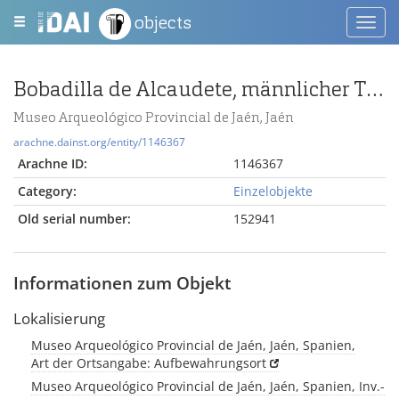
objects
Toggl
navig
Bobadilla de Alcaudete, männlicher Torso, römisch
Museo Arqueológico Provincial de Jaén, Jaén
arachne.dainst.org/entity/1146367
Arachne ID:
1146367
Category:
Einzelobjekte
Old serial number:
152941
Informationen zum Objekt
Lokalisierung
Museo Arqueológico Provincial de Jaén, Jaén, Spanien,
Art der Ortsangabe: Aufbewahrungsort
Museo Arqueológico Provincial de Jaén, Jaén, Spanien, Inv.-