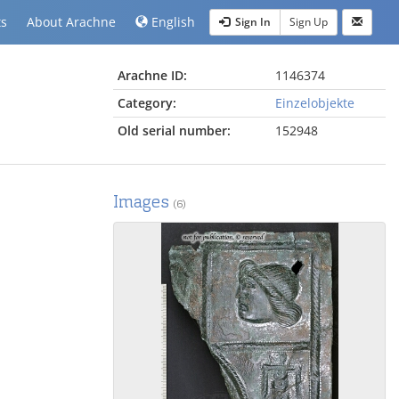
ts
About Arachne
English
Sign In
Sign Up
Arachne ID:
1146374
Category:
Einzelobjekte
Old serial number:
152948
Images
(6)