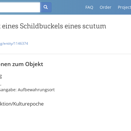
FAQ
Order
Projec
 eines Schildbuckels eines scutum
rg/entity/1146374
onen zum Objekt
g
,
tsangabe: Aufbewahrungsort
ktion/Kulturepoche