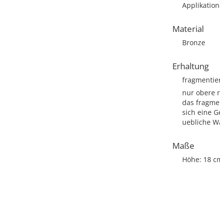
Applikatio
Material
Bronze
Erhaltung
fragmentie
nur obere r
das fragme
sich eine G
uebliche Wa
Maße
Höhe: 18 c