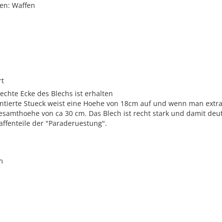
nen: Waffen
rt
echte Ecke des Blechs ist erhalten
ntierte Stueck weist eine Hoehe von 18cm auf und wenn man extrap
esamthoehe von ca 30 cm. Das Blech ist recht stark und damit deutl
ffenteile der "Paraderuestung".
m