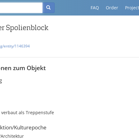
FAQ
Order
Projec
ter Spolienblock
rg/entity/1146394
onen zum Objekt
g
 verbaut als Treppenstufe
ktion/Kulturepoche
rchitektur