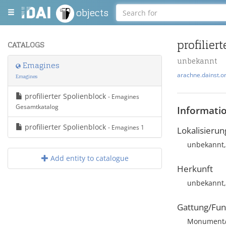
objects
profilier
CATALOGS
unbekannt
Emagines
arachne.dainst.o
Emagines
profilierter Spolienblock
- Emagines
Gesamtkatalog
Informati
profilierter Spolienblock
- Emagines 1
Lokalisierun
unbekannt,
Add entity to catalogue
Herkunft
unbekannt,
Gattung/Fun
Monument/A