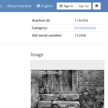
ts
About Arachne
English
Sign In
Sign Up
Arachne ID:
1146394
Category:
Einzelobjekte
Old serial number:
152968
Image