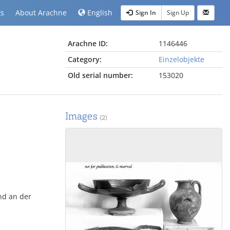
ts
About Arachne
English
Sign In
Sign Up
Arachne ID:
1146446
Category:
Einzelobjekte
Old serial number:
153020
Images
(2)
nd an der