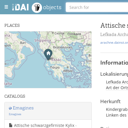
objects
Attische 
PLACES
Lefkada Arch
+
arachne.dainst.o
−
Informati
Lokalisierun
Lefkada Arc
Leaflet
| Maps and Data ©
OpenStreetMap
.
Art der Or
CATALOGS
Herkunft
Emagines
Kindergrab 
Emagines
Linken des 
Attische schwarzgefirniste Kylix
-