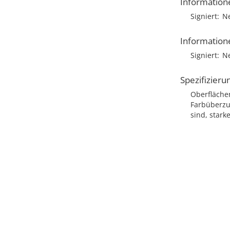
Information
Signiert
N
Information
Signiert
N
Spezifizieru
Oberfläche
Farbüberzu
sind, stark