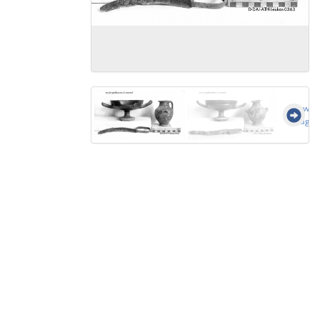
Show al
images