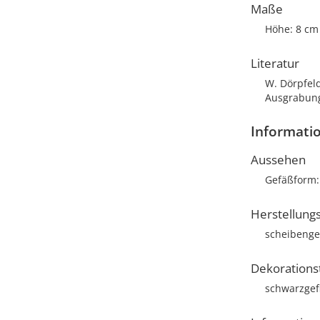
Maße
Höhe: 8 cm
Literatur
W. Dörpfeld
Ausgrabunge
Informati
Aussehen
Gefäßform
Herstellung
scheibenge
Dekorations
schwarzgefi