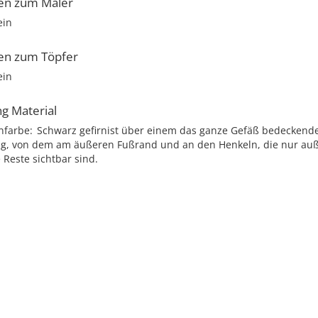
en zum Maler
ein
en zum Töpfer
ein
ng Material
nfarbe
Schwarz gefirnist über einem das ganze Gefäß bedeckend
g, von dem am äußeren Fußrand und an den Henkeln, die nur auße
e Reste sichtbar sind.