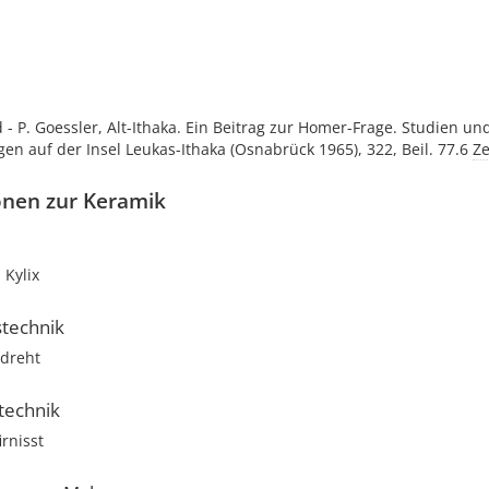
 - P. Goessler, Alt-Ithaka. Ein Beitrag zur Homer-Frage. Studien un
n auf der Insel Leukas-Ithaka (Osnabrück 1965), 322, Beil. 77.6
Z
onen zur Keramik
Kylix
stechnik
dreht
technik
rnisst