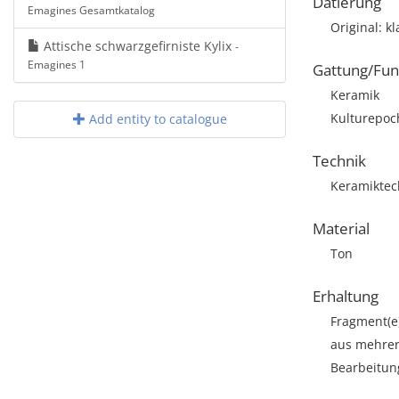
Datierung
Emagines Gesamtkatalog
Original: k
Attische schwarzgefirniste Kylix
-
Emagines 1
Gattung/Fun
Keramik
Kulturepoch
Add entity to catalogue
Technik
Keramiktec
Material
Ton
Erhaltung
Fragment(e
aus mehrer
Bearbeitun