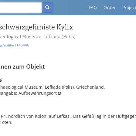
FAQ
Order
Projec
schwarzgefirniste Kylix
aeological Museum, Lefkada (Polis)
rg/entity/1146446
onen zum Objekt
g
haeological Museum, Lefkada (Polis), Griechenland,
tsangabe: Aufbewahrungsort
P4, nördlich von Koloni auf Lefkas., Das Gefäß lag in der Hüftgege
Toten.