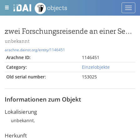
objects
Toggl
navig
zwei Forschungsreisende an einer Seenlandschaft
unbekannt
arachne.dainst.org/entity/1146451
Arachne ID:
1146451
Category:
Einzelobjekte
Old serial number:
153025
Informationen zum Objekt
Lokalisierung
unbekannt,
Herkunft