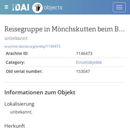
objects
Toggl
navig
Reisegruppe in Mönchskutten beim Besuch einer antiken Stätte
unbekannt
arachne.dainst.org/entity/1146473
Arachne ID:
1146473
Category:
Einzelobjekte
Old serial number:
153047
Informationen zum Objekt
Lokalisierung
unbekannt,
Herkunft