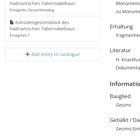
hadrianischen Tabernakelbaus
Monument/A
-
Emagines Gesamtkatalog
zu Monumen
Konsolengesimsblock des
Erhaltung
hadrianischen Tabernakelbaus
-
fragmentie
Emagines 1
Literatur
Add entity to catalogue
H. Knackfus
Dokumentat
Informati
Bauglied
Gesims
Gebälkt / Da
Gesims;Sim