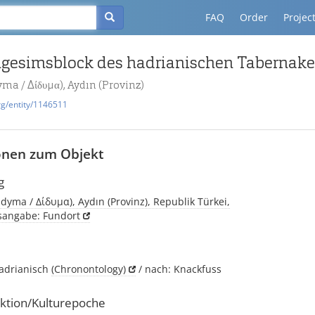
FAQ
Order
Projec
gesimsblock des hadrianischen Tabernak
yma / Δίδυμα), Aydın (Provinz)
rg/entity/1146511
onen zum Objekt
g
idyma / Δίδυμα), Aydın (Provinz), Republik Türkei,
tsangabe: Fundort
adrianisch
(Chronontology)
/ nach: Knackfuss
ktion/Kulturepoche