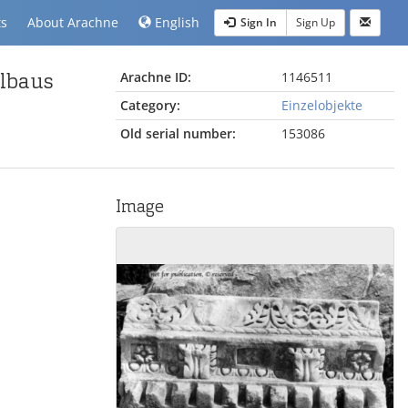
ts
About Arachne
English
Sign In
Sign Up
elbaus
Arachne ID:
1146511
Category:
Einzelobjekte
Old serial number:
153086
Image