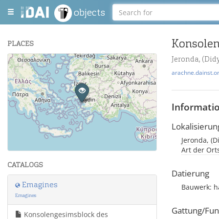
objects
Konsolen
PLACES
Jeronda, (Did
+
arachne.dainst.o
−
Informati
Lokalisierun
Jeronda, (D
Leaflet
| Maps and Data ©
OpenStreetMap
.
Art der Or
CATALOGS
Datierung
Emagines
Bauwerk: h
Emagines
Gattung/Fun
Konsolengesimsblock des