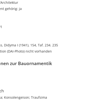
rchitektur
t gehörig: ja
rt
s, Didyma I (1941), 154, Taf. 234. 235
ion (DAI-Photo) nicht vorhanden
onen zur Bauornamentik
ch
a; Konsolengeison; Traufsima