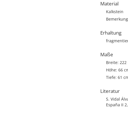
Material
Kalkstein
Bemerkung: 
Erhaltung
fragmentie
Maße
Breite: 222
Höhe: 66 c
Tiefe: 61 c
Literatur
S. Vidal Álv
España II 2,