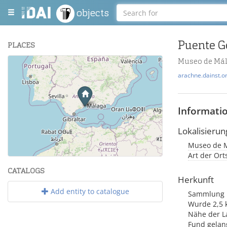
objects
Puente G
PLACES
Museo de Mál
+
arachne.dainst.o
−
Informati
Lokalisierun
Museo de Má
Leaflet
| Maps and Data ©
OpenStreetMap
.
Art der Or
CATALOGS
Herkunft
Add entity to catalogue
Sammlung Lo
Wurde 2,5 k
Nähe der La
Fund gelan