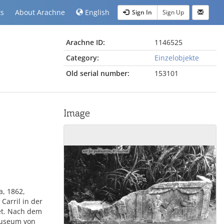
ts
About Arachne
English
Sign In
Sign Up
Arachne ID:
1146525
Category:
Einzelobjekte
Old serial number:
153101
Image
a, 1862,
Carril in der
et. Nach dem
Museum von