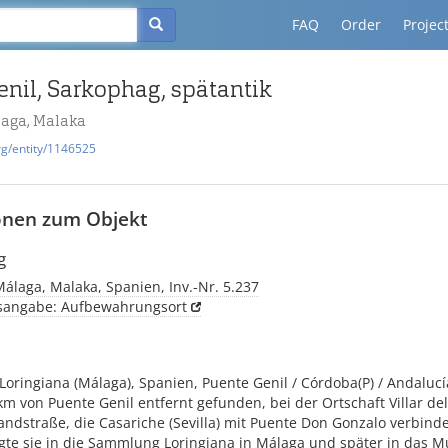
FAQ
Order
Projec
enil, Sarkophag, spätantik
aga, Malaka
rg/entity/1146525
onen zum Objekt
g
laga, Malaka, Spanien, Inv.-Nr. 5.237
tsangabe: Aufbewahrungsort
ringiana (Málaga), Spanien, Puente Genil / Córdoba(P) / Andalucí
m von Puente Genil entfernt gefunden, bei der Ortschaft Villar del 
ndstraße, die Casariche (Sevilla) mit Puente Don Gonzalo verbind
gte sie in die Sammlung Loringiana in Málaga und später in das 