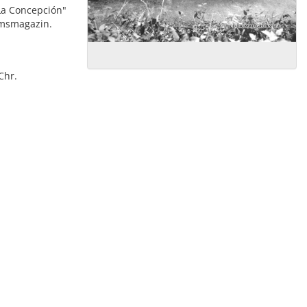
La Concepción"
umsmagazin.
Chr.