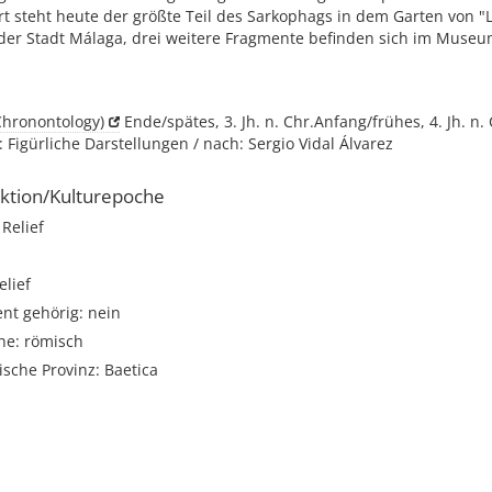
t steht heute der größte Teil des Sarkophags in dem Garten von "
der Stadt Málaga, drei weitere Fragmente befinden sich im Muse
Chronontology)
Ende/spätes, 3. Jh. n. Chr.Anfang/frühes, 4. Jh. n. 
 Figürliche Darstellungen / nach: Sergio Vidal Álvarez
ktion/Kulturepoche
Relief
lief
t gehörig: nein
he: römisch
sche Provinz: Baetica
i