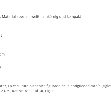
Material speziell: weiß, feinkörnig und kompakt
rt
 cm
m
m
arez, La escultura hispánica figurada de la antigüedad tardía (siglos 
 23-25, Kat.Nr. A11, Taf. XI, Fig. 1