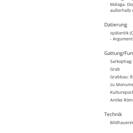
Málaga. Dor
außerhalb 
Datierung
spätantik
(
- Argument:
Gattung/Fun
Sarkophag; 
Grab
Grabbau: Re
zu Monumen
Kulturepoc
Antike Römi
Technik
Bildhauere