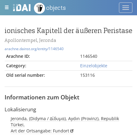
objects
Toggl
navig
ionisches Kapitell der äußeren Peristase
Apollontempel, Jeronda
arachne.dainst.org/entity/1146540
Arachne ID:
1146540
Category:
Einzelobjekte
Old serial number:
153116
Informationen zum Objekt
Lokalisierung
Jeronda, (Didyma / Δίδυμα), Aydın (Provinz), Republik
Türkei,
Art der Ortsangabe: Fundort