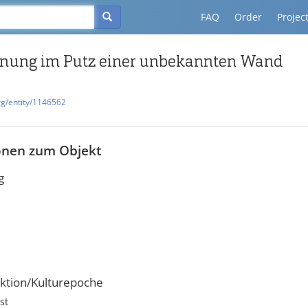
FAQ
Order
Projec
hnung im Putz einer unbekannten Wand
rg/entity/1146562
onen zum Objekt
g
ktion/Kulturepoche
st