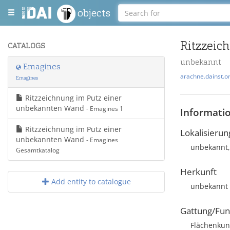
objects
Ritzzeic
CATALOGS
unbekannt
Emagines
arachne.dainst.o
Emagines
Ritzzeichnung im Putz einer
unbekannten Wand
- Emagines 1
Informati
Ritzzeichnung im Putz einer
Lokalisierun
unbekannten Wand
- Emagines
unbekannt,
Gesamtkatalog
Herkunft
Add entity to catalogue
unbekannt
Gattung/Fun
Flächenkun