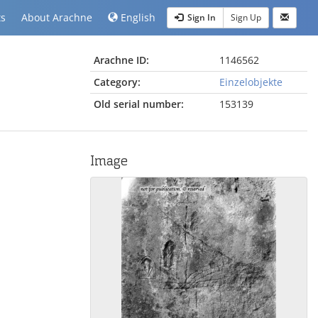
ts
About Arachne
English
Sign In
Sign Up
Arachne ID:
1146562
Category:
Einzelobjekte
Old serial number:
153139
Image