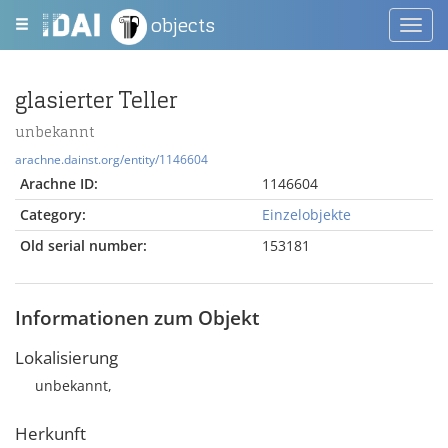
objects
Toggl
navig
glasierter Teller
unbekannt
arachne.dainst.org/entity/1146604
Arachne ID:
1146604
Category:
Einzelobjekte
Old serial number:
153181
Informationen zum Objekt
Lokalisierung
unbekannt,
Herkunft