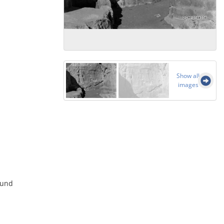
Show all
images
n und