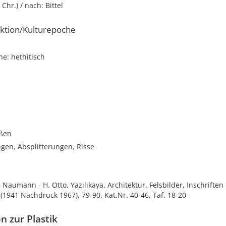
 Chr.) / nach: Bittel
ktion/Kulturepoche
e: hethitisch
i
oßen
gen, Absplitterungen, Risse
R. Naumann - H. Otto, Yazılıkaya. Architektur, Felsbilder, Inschrifte
(1941 Nachdruck 1967), 79-90, Kat.Nr. 40-46, Taf. 18-20
n zur Plastik