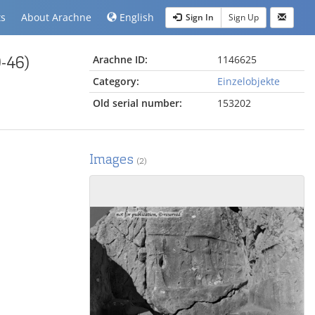
ts
About Arachne
English
Sign In
Sign Up
-46)
Arachne ID:
1146625
Category:
Einzelobjekte
Old serial number:
153202
Images
(2)