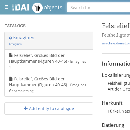
objects
Felsrelie
CATALOGS
Felsheiligtu
Emagines
arachne.dainst.o
Emagines
Felsrelief, Großes Bild der
Hauptkammer (Figuren 40-46)
- Emagines
Informati
1
Lokalisierun
Felsrelief, Großes Bild der
Felsheiligt
Hauptkammer (Figuren 40-46)
- Emagines
Art der Ort
Gesamtkatalog
Herkunft
Add entity to catalogue
Türkei, Ya
Datierung