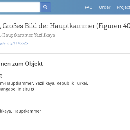
FAQ
Order
Projec
f, Großes Bild der Hauptkammer (Figuren 40
m-Hauptkammer, Yazilikaya
rg/entity/1146625
onen zum Objekt
g
um-Hauptkammer, Yazilikaya, Republik Türkei,
sangabe: in situ
zılıkaya, Hauptkammer