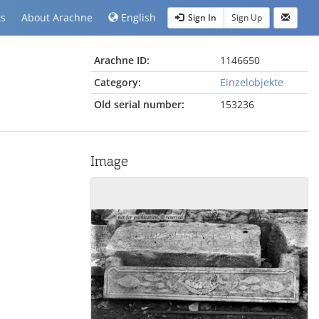
ts
About Arachne
English
Sign In
Sign Up
Arachne ID:
1146650
Category:
Einzelobjekte
Old serial number:
153236
Image