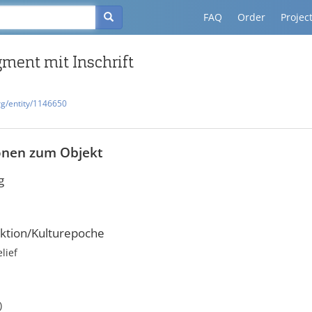
FAQ
Order
Projec
gment mit Inschrift
rg/entity/1146650
onen zum Objekt
g
ktion/Kulturepoche
elief
)