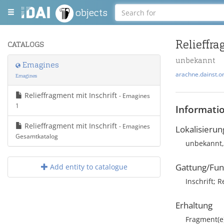
objects
Relieffra
CATALOGS
unbekannt
Emagines
arachne.dainst.o
Emagines
Relieffragment mit Inschrift
- Emagines
1
Informati
Relieffragment mit Inschrift
- Emagines
Lokalisierun
Gesamtkatalog
unbekannt,
Gattung/Fun
Add entity to catalogue
Inschrift; R
Erhaltung
Fragment(e