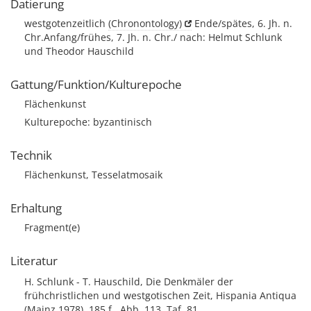
Datierung
westgotenzeitlich
(Chronontology)
Ende/spätes, 6. Jh. n.
Chr.Anfang/frühes, 7. Jh. n. Chr./ nach: Helmut Schlunk
und Theodor Hauschild
Gattung/Funktion/Kulturepoche
Flächenkunst
Kulturepoche: byzantinisch
Technik
Flächenkunst, Tesselatmosaik
Erhaltung
Fragment(e)
Literatur
H. Schlunk - T. Hauschild, Die Denkmäler der
frühchristlichen und westgotischen Zeit, Hispania Antiqua
(Mainz 1978), 185 f., Abb. 113, Taf. 81