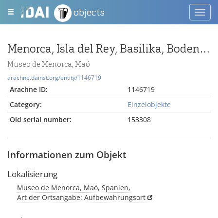
objects
Toggl
navig
Menorca, Isla del Rey, Basilika, Bodenmosaik 3
Museo de Menorca, Maó
arachne.dainst.org/entity/1146719
Arachne ID:
1146719
Category:
Einzelobjekte
Old serial number:
153308
Informationen zum Objekt
Lokalisierung
Museo de Menorca, Maó, Spanien,
Art der Ortsangabe: Aufbewahrungsort