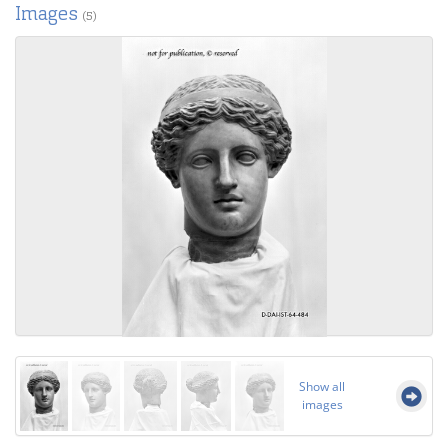
Images
(5)
Show all
images