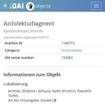
objects
Toggl
navig
Architekturfragment
Apollontempel, Jeronda
arachne.dainst.org/entity/1146773
Arachne ID:
1146773
Category:
Einzelobjekte
Old serial number:
153363
Informationen zum Objekt
Lokalisierung
Jeronda, (Didyma / Δίδυμα), Aydın (Provinz), Republik
Türkei,
Art der Ortsangabe: Fundort