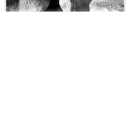
Licensed under
Creative Commons
|
Imprint
|
Privacy
| Report bugs to
idai.objects@dainst.de
v1.0.3 (build #485)