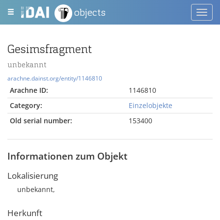
objects
Toggl
navig
Gesimsfragment
unbekannt
arachne.dainst.org/entity/1146810
Arachne ID:
1146810
Category:
Einzelobjekte
Old serial number:
153400
Informationen zum Objekt
Lokalisierung
unbekannt,
Herkunft