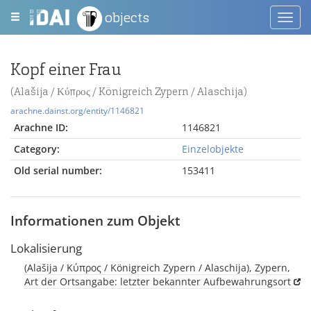
objects
Toggl
navig
Kopf einer Frau
(Alašija / Κύπρος / Königreich Zypern / Alaschija)
arachne.dainst.org/entity/1146821
Arachne ID:
1146821
Category:
Einzelobjekte
Old serial number:
153411
Informationen zum Objekt
Lokalisierung
(Alašija / Κύπρος / Königreich Zypern / Alaschija), Zypern,
Art der Ortsangabe: letzter bekannter Aufbewahrungsort