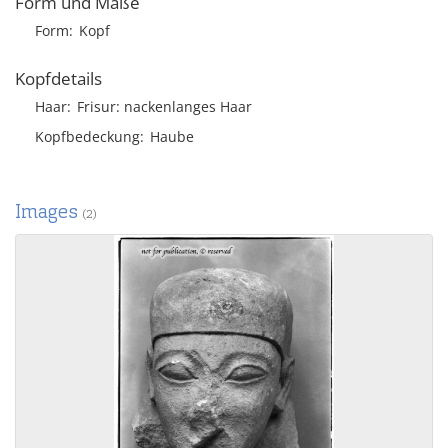
Form und Maße
Form
Kopf
Kopfdetails
Haar
Frisur
nackenlanges Haar
Kopfbedeckung
Haube
Images
(2)