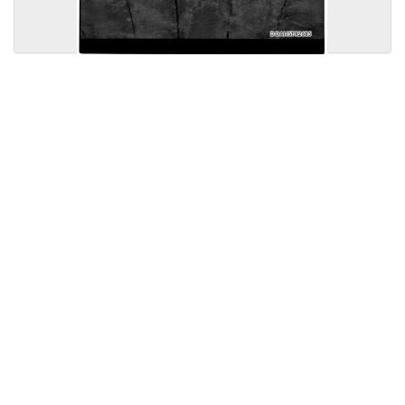
Licensed under
Creative Commons
|
Imprint
|
Privacy
| Report bugs to
idai.objects@dainst.de