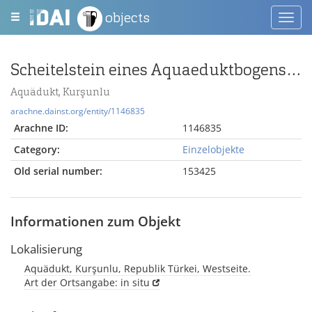
objects
Toggl
navig
Scheitelstein eines Aquaeduktbogens mit einem Kranz mit Kreuzmotiv
Aquädukt, Kurşunlu
arachne.dainst.org/entity/1146835
Arachne ID:
1146835
Category:
Einzelobjekte
Old serial number:
153425
Informationen zum Objekt
Lokalisierung
Aquädukt, Kurşunlu, Republik Türkei, Westseite.
Art der Ortsangabe: in situ