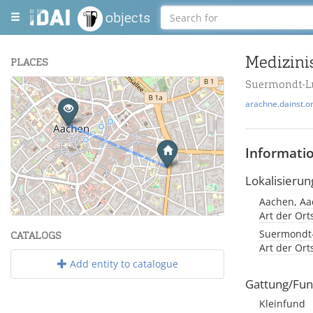
objects
Medizinis
PLACES
Suermondt-L
+
arachne.dainst.o
−
Informati
Lokalisierun
Aachen, Aa
Leaflet
| Maps and Data ©
OpenStreetMap
.
Art der Or
Suermondt
CATALOGS
Art der Or
Add entity to catalogue
Gattung/Fun
Kleinfund