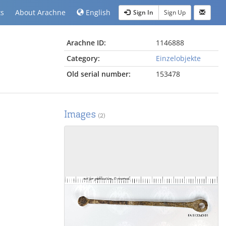
ts
About Arachne
English
Sign In
Sign Up
Arachne ID:
1146888
Category:
Einzelobjekte
Old serial number:
153478
Images
(2)