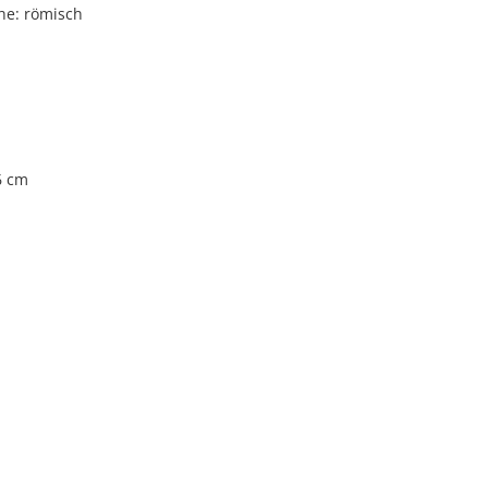
he: römisch
 6 cm