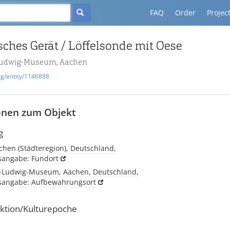
FAQ
Order
Projec
ches Gerät / Löffelsonde mit Oese
udwig-Museum, Aachen
rg/entity/1146888
onen zum Objekt
g
chen (Städteregion), Deutschland,
tsangabe: Fundort
-Ludwig-Museum, Aachen, Deutschland,
tsangabe: Aufbewahrungsort
ktion/Kulturepoche