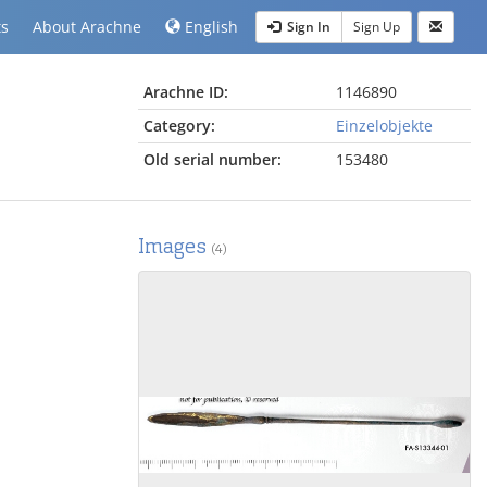
ts
About Arachne
English
Sign In
Sign Up
Arachne ID:
1146890
Category:
Einzelobjekte
Old serial number:
153480
Images
(4)