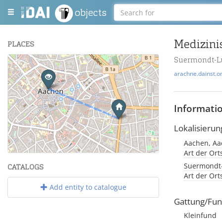
objects
Medizinis
PLACES
Suermondt-L
+
arachne.dainst.o
−
Informati
Lokalisierun
Aachen, Aa
Leaflet
| Maps and Data ©
OpenStreetMap
.
Art der Or
Suermondt
CATALOGS
Art der Or
Add entity to catalogue
Gattung/Fun
Kleinfund