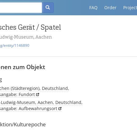
FAQ
Order
Projec
ches Gerät / Spatel
udwig-Museum, Aachen
rg/entity/1146890
onen zum Objekt
g
chen (Städteregion), Deutschland,
tsangabe: Fundort
-Ludwig-Museum, Aachen, Deutschland,
tsangabe: Aufbewahrungsort
ktion/Kulturepoche