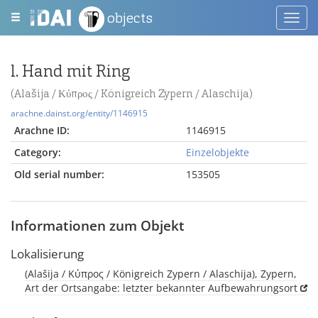
objects
Toggl
navig
l. Hand mit Ring
(Alašija / Κύπρος / Königreich Zypern / Alaschija)
arachne.dainst.org/entity/1146915
Arachne ID:
1146915
Category:
Einzelobjekte
Old serial number:
153505
Informationen zum Objekt
Lokalisierung
(Alašija / Κύπρος / Königreich Zypern / Alaschija), Zypern,
Art der Ortsangabe: letzter bekannter Aufbewahrungsort