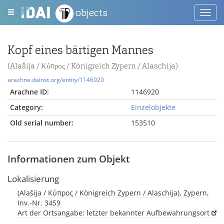
objects
Toggl
navig
Kopf eines bärtigen Mannes
(Alašija / Κύπρος / Königreich Zypern / Alaschija)
arachne.dainst.org/entity/1146920
Arachne ID:
1146920
Category:
Einzelobjekte
Old serial number:
153510
Informationen zum Objekt
Lokalisierung
(Alašija / Κύπρος / Königreich Zypern / Alaschija), Zypern,
Inv.-Nr. 3459
Art der Ortsangabe: letzter bekannter Aufbewahrungsort