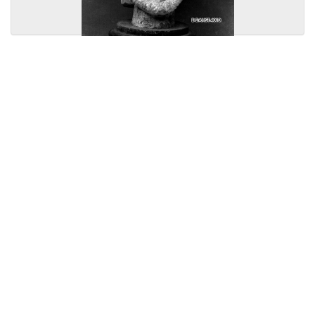
Licensed under
Creative Commons
|
Imprint
|
Privacy
| Report bugs to
idai.objects@dainst.de