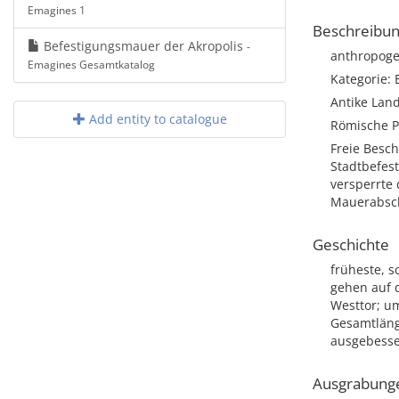
Emagines 1
Beschreibu
Befestigungsmauer der Akropolis
-
anthropog
Emagines Gesamtkatalog
Kategorie: 
Antike Lan
Add entity to catalogue
Römische P
Freie Besc
Stadtbefes
versperrte
Mauerabsch
Geschichte
früheste, s
gehen auf di
Westtor; u
Gesamtläng
ausgebesse
Ausgrabung