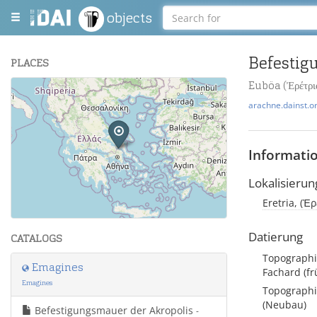
objects
Befestig
PLACES
Euböa (Ἐρέτρι
+
arachne.dainst.o
−
Informati
Lokalisierun
Eretria, (Ἐ
Leaflet
| Maps and Data ©
OpenStreetMap
.
Datierung
CATALOGS
Topographi
Emagines
Fachard (fr
Emagines
Topographi
(Neubau)
Befestigungsmauer der Akropolis
-