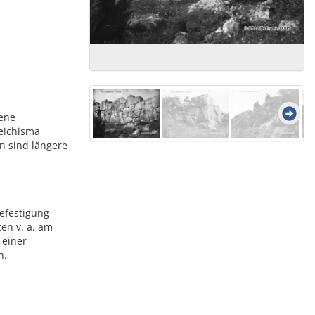
ene
teichisma
n sind längere
efestigung
ten v. a. am
 einer
h.