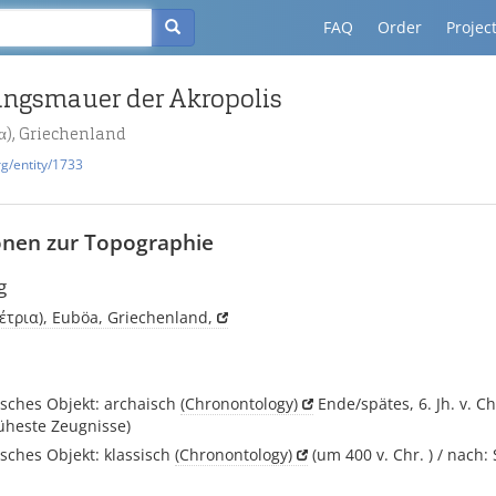
FAQ
Order
Projec
ungsmauer der Akropolis
α), Griechenland
rg/entity/1733
onen zur Topographie
g
ρέτρια), Euböa, Griechenland,
sches Objekt: archaisch
(Chronontology)
Ende/spätes, 6. Jh. v. Ch
üheste Zeugnisse)
sches Objekt: klassisch
(Chronontology)
(um 400 v. Chr. ) / nach: