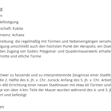
ng
en
Befestigung
dschaft: Euböa
rovinz: Achaea
hreibung: die regelmäßig mit Türmen und Nebeneingängen verseh
tigung umschließt auch den höchsten Punkt der Akropolis; ein Dia
 den Zugang von Süden; Polygonal- und Quadermauerwerk; erhalte
nitte und etliche Türme
chwer zu fassende und zu interpretierende Zeugnisse einer Stadtb
e 2. Hälfte des 6. Jh. v. Chr. zurück; Anfang des 5. Jh. v. Chr. Arbei
m 400 Errichtung einer neuen Stadtmauer mit etwa 60 Türmen und
e von über 4 km; Teile der Mauer wurden während des 4. und 3. J
rt und befestigt
en