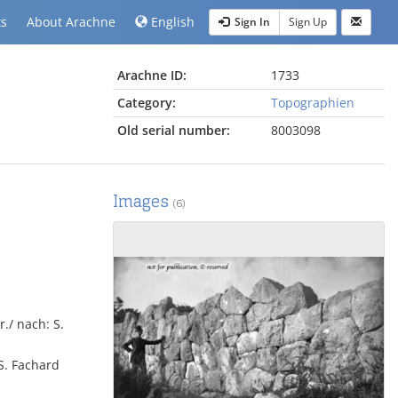
ts
About Arachne
English
Sign In
Sign Up
Arachne ID:
1733
Category:
Topographien
Old serial number:
8003098
Images
(6)
r./ nach: S.
 S. Fachard