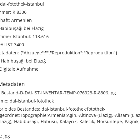
 dai-fotothek-istanbul
mmer: R 8306
haft: Armenien
Habibuşağı bei Elazığ
mmer Istanbul: 113.616
AI-IST-3400
etadaten: {"Abzuege":"","Reproduktion":"Reproduktion"}
 Habibuşağı bei Elazığ
 Digitale Aufnahme
Metadaten
 Bestand-D-DAI-IST-INVENTAR-TEMP-076923-R-8306.jpg
me: dai-istanbul-fotothek
rie des Bestandes: dai-istanbul-fotothek;fotothek-
geordnet;Topographie;Armenia;Agin,-Altinova-(Elazig),-Alisam-(Elaz
lazig),-Habibusagi,-Habusu,-Kalaycik,-Kalecik,-Norsuntepe,-Pagnik,
: jpg