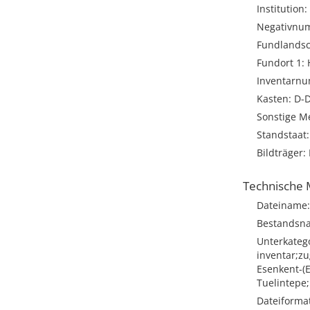
Institution:
Negativnu
Fundlandsc
Fundort 1: 
Inventarnu
Kasten: D-D
Sonstige M
Standstaat:
Bildträger:
Technische 
Dateiname:
Bestandsna
Unterkatego
inventar;zu
Esenkent-(E
Tuelintepe;
Dateiformat