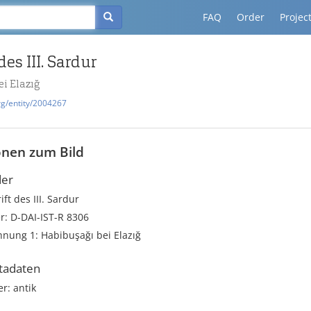
FAQ
Order
Projec
des III. Sardur
i Elazığ
rg/entity/2004267
onen zum Bild
der
rift des III. Sardur
: D-DAI-IST-R 8306
nung 1: Habibuşağı bei Elazığ
tadaten
r: antik