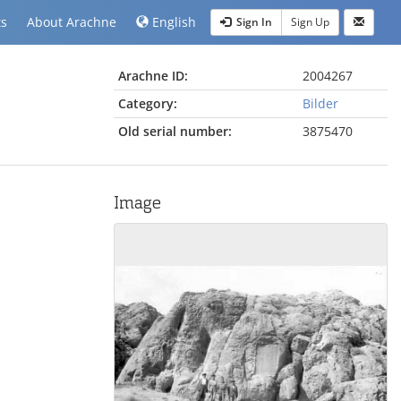
ts
About Arachne
English
Sign In
Sign Up
Arachne ID:
2004267
Category:
Bilder
Old serial number:
3875470
Image