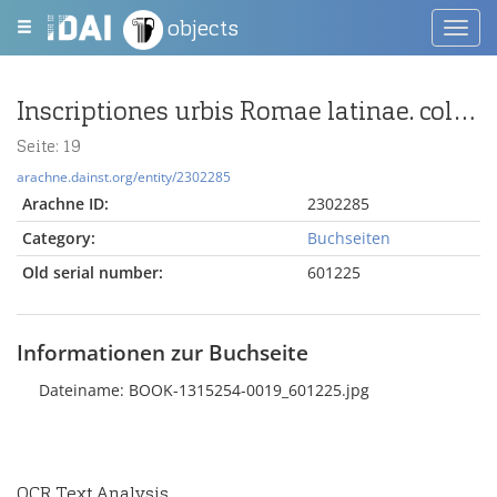
objects
Toggl
navig
Inscriptiones urbis Romae latinae. collegit et edidit Christianus Huelsen. Additamenta / Partis quartae fasciculus posterior.
Seite: 19
arachne.dainst.org/entity/2302285
Arachne ID:
2302285
Category:
Buchseiten
Old serial number:
601225
Informationen zur Buchseite
Dateiname: BOOK-1315254-0019_601225.jpg
OCR Text Analysis