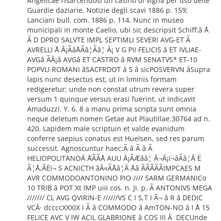
Angelicae risarcendosi un casino di vigna per uso delle
Guardie daziarie. Notizie degli scavi 1886 p. 159;
Lanciani bull. com. 1886 p. 114. Nunc in museo
municipali in monte Caelio, ubi sic descripsit Schiff:â Å
Ã D DPRO SALVTE IMPL SEPTIMLI SEVERI AVG-ET Ã
AVRELLI Å Â¡ÃâÅÃâ¦Ãâ¦ Â¡ V G PII FELICIS â ET IVLIAE-
AVGâ ÃÂ¡â AVGâ ET CASTRO â RVM SENATVS* ET-10
POPVLI ROMANI âSACFRDOT â S â sicPOSVERVN âSupra
lapis nunc desectus est, ut in liminis formam
redigeretur: unde non constat utrum revera super
versum 1 quinque versus erasi fuerint, ut indicavit
Amaduzzi. Y. 6. 8 a manu prima scripta sunt omnia
neque deletum nomen Getae aut Plautillae.30764 ad n.
420. Lapidem male scriptuin et valde evanidum
conferre saepius conatus est Huelsen, sed res parum
successit. Agnoscuntur haec:Ã â Ã â Ã
HELIOPOLITANOÂ ÅÃÃÅ AUU Â¡ÃÆââ¦ Â¬Â¡ï¬âÃâ¦Â Ë
Ã¦Å,ÃËï¬ 5 ACNICTH âÂ«ÃÅâ¦Â Åâ ÃÃÃÃÃIMPCAES M
AVR COMMODOANTONINO PIO //// SARM GERMANICo
10 TRIB â POT Xt IMP uiii cos. n. Ji. p. Ã ANTONIVS MEGA
/////// CL AVG QVIRIN-E //////VS C I S,T I Â¬ â R â DEDIC
VCÂ· dccccXXXIX I Ã â COMMODO â AmTON-NO â I Å 15
FELICE AVC V IW ACIL GLABRIONE â COS III Â DECUnde