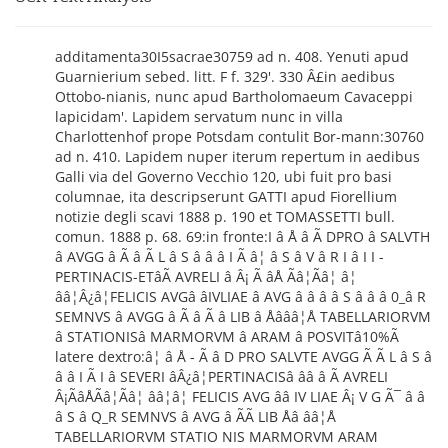
additamenta30I5sacrae30759 ad n. 408. Yenuti apud
Guarnierium sebed. litt. F f. 329'. 330 Â£in aedibus
Ottobo-nianis, nunc apud Bartholomaeum Cavaceppi
lapicidam'. Lapidem servatum nunc in villa
Charlottenhof prope Potsdam contulit Bor-mann:30760
ad n. 410. Lapidem nuper iterum repertum in aedibus
Galli via del Governo Vecchio 120, ubi fuit pro basi
columnae, ita descripserunt GATTI apud Fiorellium
notizie degli scavi 1888 p. 190 et TOMASSETTI bull.
comun. 1888 p. 68. 69:in fronte:I â Å â Ã DPRO â SALVTH
â AVGG â Ã â Ã L â S â â â I Ã â¦ â S â V â R I â I I -
PERTINACIS-ETâÃ AVRELI â Â¡ Ã âÅ Ãâ¦Ãâ¦ â¦
ââ¦Â¿â¦FELICIS AVGâ âIVLIAE â AVG â â â â S â â â 0_â R
SEMNVS â AVGG â Ã â Ã â LIB â Åâââ¦Å TABELLARIORVM
â STATIONISâ MARMORVM â ARAM â POSVITâ10%Ã
latere dextro:â¦ â Å - Ã â D PRO SALVTE AVGG Ã Ã L â S â
â â I Ã I â SEVERI âÂ¿â¦PERTINACISâ ââ â Ã AVRELI
Â¡ÃâÅÃâ¦Ãâ¦ ââ¦â¦ FELICIS AVG ââ IV LIAE Â¡ V G Ã¯ â â
â S â Q_R SEMNVS â AVG â ÃÃ LIB Åâ ââ¦Å
TABELLARIORVM STATIO NIS MARMORVM ARAM