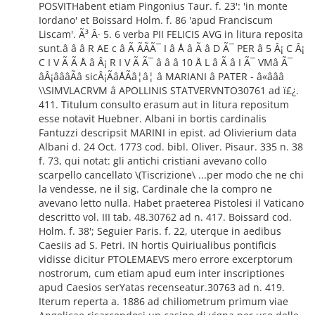
POSVITHabent etiam Pingonius Taur. f. 23': 'in monte
Iordano' et Boissard Holm. f. 86 'apud Franciscum
Liscam'. Ã³ Â· 5. 6 verba PII FELICIS AVG in litura reposita
sunt.â â â R AE c â Ã ÃÃÃ¯ I â Å â Ã â D Ã¯ PER â 5 Â¡ C Â¡
C I V Ã Ã Å â Â¡ R I V Ã Ã¯ â â â 10 Å L â Ã â I Ã¯ VMâ Ã¯
âÂ¡âââÃâ sicÂ¡ÃâÅÃâ¦â¦ â MARIANI â PATER - â«âââ
\\SIMVLACRVM â APOLLINIS STATVERVNTO30761 ad ï£¿.
411. Titulum consulto erasum aut in litura repositum
esse notavit Huebner. Albani in bortis cardinalis
Fantuzzi descripsit MARINI in epist. ad Olivierium data
Albani d. 24 Oct. 1773 cod. bibl. Oliver. Pisaur. 335 n. 38
f. 73, qui notat: gli antichi cristiani avevano collo
scarpello cancellato \(Tiscrizione\ ...per modo che ne chi
la vendesse, ne il sig. Cardinale che la compro ne
avevano letto nulla. Habet praeterea Pistolesi il Vaticano
descritto vol. III tab. 48.30762 ad n. 417. Boissard cod.
Holm. f. 38'; Seguier Paris. f. 22, uterque in aedibus
Caesiis ad S. Petri. IN hortis Quiriualibus pontificis
vidisse dicitur PTOLEMAEVS mero errore excerptorum
nostrorum, cum etiam apud eum inter inscriptiones
apud Caesios serYatas recenseatur.30763 ad n. 419.
Iterum reperta a. 1886 ad chiliometrum primum viae