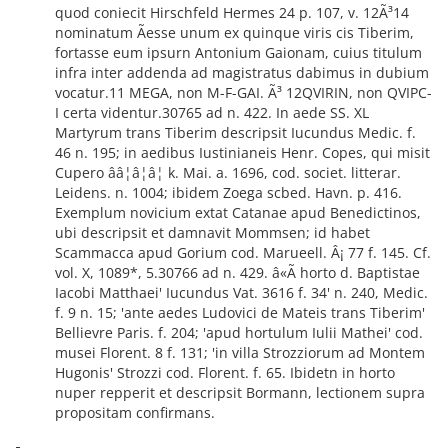
quod coniecit Hirschfeld Hermes 24 p. 107, v. 12Ã³14
nominatum Ãesse unum ex quinque viris cis Tiberim,
fortasse eum ipsurn Antonium Gaionam, cuius titulum
infra inter addenda ad magistratus dabimus in dubium
vocatur.11 MEGA, non M-F-GAI. Ã³ 12QVIRIN, non QVIPC-
I certa videntur.30765 ad n. 422. In aede SS. XL
Martyrum trans Tiberim descripsit Iucundus Medic. f.
46 n. 195; in aedibus Iustinianeis Henr. Copes, qui misit
Cupero ââ¦â¦â¦ k. Mai. a. 1696, cod. societ. litterar.
Leidens. n. 1004; ibidem Zoega scbed. Havn. p. 416.
Exemplum novicium extat Catanae apud Benedictinos,
ubi descripsit et damnavit Mommsen; id habet
Scammacca apud Gorium cod. Marueell. Â¡ 77 f. 145. Cf.
vol. X, 1089*, 5.30766 ad n. 429. â«Ã horto d. Baptistae
Iacobi Matthaei' Iucundus Vat. 3616 f. 34' n. 240, Medic.
f. 9 n. 15; 'ante aedes Ludovici de Mateis trans Tiberim'
Bellievre Paris. f. 204; 'apud hortulum Iulii Mathei' cod.
musei Florent. 8 f. 131; 'in villa Strozziorum ad Montem
Hugonis' Strozzi cod. Florent. f. 65. Ibidetn in horto
nuper repperit et descripsit Bormann, lectionem supra
propositam confirmans.