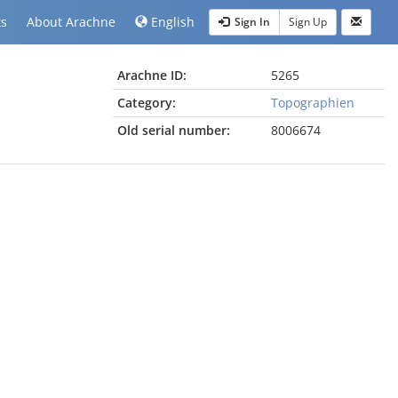
ts
About Arachne
English
Sign In
Sign Up
Arachne ID:
5265
Category:
Topographien
Old serial number:
8006674