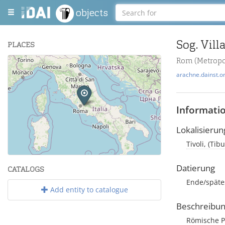
objects
Sog. Vill
PLACES
Rom (Metropol
+
arachne.dainst.o
−
Informati
Lokalisierun
Tivoli, (Tib
Leaflet
| Maps and Data ©
OpenStreetMap
.
Datierung
CATALOGS
Ende/spätes,
Add entity to catalogue
Beschreibu
Römische Pr