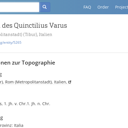
FAQ
Order
Projec
a des Quinctilius Varus
itanstadt) (Tibur), Italien
rg/entity/5265
onen zur Topographie
g
ur), Rom (Metropolitanstadt), Italien,
 1. Jh. v. Chr.1. Jh. n. Chr.
ng
ovinz: Italia