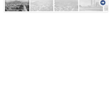
Licensed under
Creative Commons
|
Imprint
|
Privacy
| Report bugs to
idai.objects@dainst.de