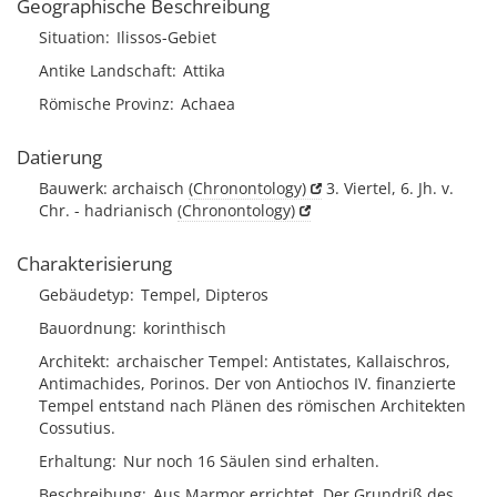
Geographische Beschreibung
Situation
Ilissos-Gebiet
Antike Landschaft
Attika
Römische Provinz
Achaea
Datierung
Bauwerk: archaisch
(Chronontology)
3. Viertel, 6. Jh. v.
Chr. - hadrianisch
(Chronontology)
Charakterisierung
Gebäudetyp
Tempel, Dipteros
Bauordnung
korinthisch
Architekt
archaischer Tempel: Antistates, Kallaischros,
Antimachides, Porinos. Der von Antiochos IV. finanzierte
Tempel entstand nach Plänen des römischen Architekten
Cossutius.
Erhaltung
Nur noch 16 Säulen sind erhalten.
Beschreibung
Aus Marmor errichtet. Der Grundriß des