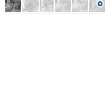
Licensed under
Creative Commons
|
Imprint
|
Privacy
| Report bugs to
idai.objects@dainst.de