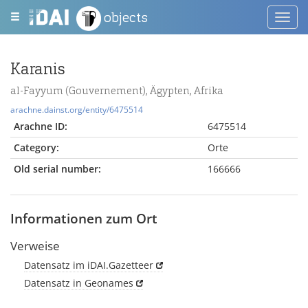
objects
Toggl
navig
Karanis
al-Fayyum (Gouvernement), Ägypten, Afrika
arachne.dainst.org/entity/6475514
Arachne ID:
6475514
Category:
Orte
Old serial number:
166666
Informationen zum Ort
Verweise
Datensatz im iDAI.Gazetteer
Datensatz in Geonames