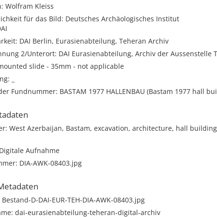
n: Wolfram Kleiss
ichkeit für das Bild: Deutsches Archäologisches Institut
DAI
keit: DAI Berlin, Eurasienabteilung, Teheran Archiv
nung 2/Unterort: DAI Eurasienabteilung, Archiv der Aussenstelle 
mounted slide - 35mm - not applicable
ng: _
oder Fundnummer: BASTAM 1977 HALLENBAU (Bastam 1977 hall bui
tadaten
r: West Azerbaijan, Bastam, excavation, architecture, hall building, 
 Digitale Aufnahme
mer: DIA-AWK-08403.jpg
Metadaten
 Bestand-D-DAI-EUR-TEH-DIA-AWK-08403.jpg
me: dai-eurasienabteilung-teheran-digital-archiv