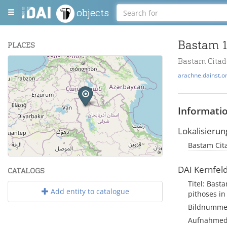
objects
PLACES
Bastam Citad
+
arachne.dainst.o
−
Informati
Lokalisierun
Bastam Cita
Leaflet
| Maps and Data ©
OpenStreetMap
.
DAI Kernfel
CATALOGS
Titel: Bast
Add entity to catalogue
pithoses in
Bildnumme
Aufnahmed