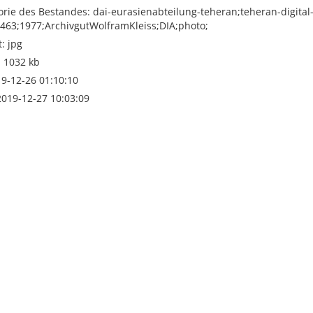
rie des Bestandes: dai-eurasienabteilung-teheran;teheran-digital
3463;1977;ArchivgutWolframKleiss;DIA;photo;
: jpg
: 1032 kb
019-12-26 01:10:10
2019-12-27 10:03:09