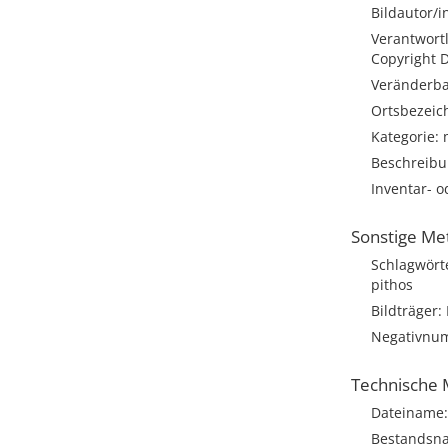
Bildautor/i
Verantwortl
Copyright 
Veränderbar
Ortsbezeich
Kategorie: 
Beschreibu
Inventar- 
Sonstige Me
Schlagwörte
pithos
Bildträger:
Negativnum
Technische 
Dateiname:
Bestandsna