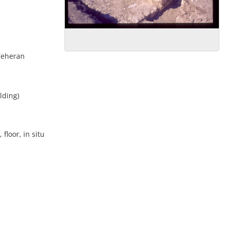
Teheran
lding)
floor, in situ