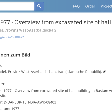
FAQ
Order
Projec
el, Provinz West-Aserbaidschan
rg/entity/6808472
onen zum Bild
g
del, Provinz West-Aserbaidschan, Iran (Islamische Republik),
der
am 1977 - Overview from excavated site of hall building in Bastam wi
 situ
r: D-DAI-EUR-TEH-DIA-AWK-08403
atum: 1977