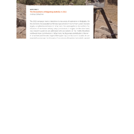
Vollständiger Artikel abrufbar über
iDAI.publications/journals
3D-Modelle von Helm und
Schöpfkelle aus