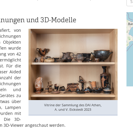
eichnungen und 3D-Modelle
fiert, von
ichnungen
n Objekten
fien wurde
ung von 42
ermöglicht
t. Für die
aser Aided
Anzahl der
eichnungen
keln und
Gerätes zu
 Etwas über
Vitrine der Sammlung des DAI Athen,
en, Lampen
A. und V. Eickstedt 2023
wurden mit
. Die 3D-
em 3D-Viewer angeschaut werden.