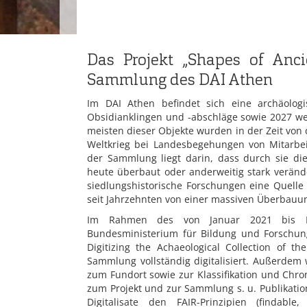
Das Projekt „Shapes of Anci
Sammlung des DAI Athen
Im DAI Athen befindet sich eine archäolo
Obsidianklingen und -abschläge sowie 2027 we
meisten dieser Objekte wurden in der Zeit von
Weltkrieg bei Landesbegehungen von Mitarbei
der Sammlung liegt darin, dass durch sie die
heute überbaut oder anderweitig stark veränd
siedlungshistorische Forschungen eine Quelle v
seit Jahrzehnten von einer massiven Überbauun
Im Rahmen des von Januar 2021 bis N
Bundesministerium für Bildung und Forschung
Digitizing the Achaeological Collection of t
Sammlung vollständig digitalisiert. Außerde
zum Fundort sowie zur Klassifikation und Chron
zum Projekt und zur Sammlung s. u. Publikation
Digitalisate den FAIR-Prinzipien (findable