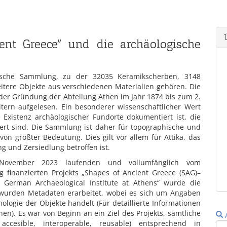
ent Greece” und die archäologische
gische Sammlung, zu der 32035 Keramikscherben, 3148
itere Objekte aus verschiedenen Materialien gehören. Die
 der Gründung der Abteilung Athen im Jahr 1874 bis zum 2.
tern aufgelesen. Ein besonderer wissenschaftlicher Wert
 Existenz archäologischer Fundorte dokumentiert ist, die
ert sind. Die Sammlung ist daher für topographische und
on größter Bedeutung. Dies gilt vor allem für Attika, das
g und Zersiedlung betroffen ist.
ovember 2023 laufenden und vollumfänglich vom
 finanzierten Projekts „Shapes of Ancient Greece (SAG)–
he German Archaeological Institute at Athens“ wurde die
m wurden Metadaten erarbeitet, wobei es sich um Angaben
ologie der Objekte handelt (Für detaillierte Informationen
en). Es war von Beginn an ein Ziel des Projekts, sämtliche
, accesible, interoperable, reusable) entsprechend in