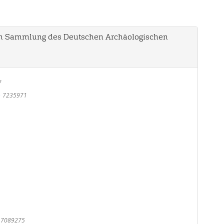
en Sammlung des Deutschen Archäologischen
7
e
7235971
e
7089275