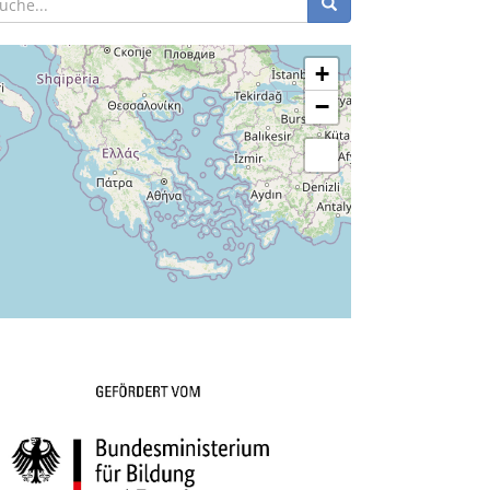
+
−
Leaflet
| Maps and Data ©
OpenStreetMap
.