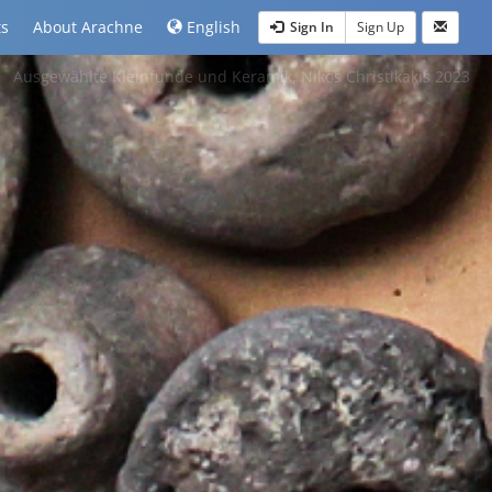
ts
About Arachne
English
Sign In
Sign Up
Ausgewählte Kleinfunde und Keramik, Nikos Christikakis 2023