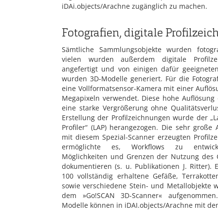
iDAi.objects/Arachne zugänglich zu machen.
Fotografien, digitale Profilz
Sämtliche Sammlungsobjekte wurden fotogra
vielen wurden außerdem digitale Profilze
angefertigt und von einigen dafür geeignete
wurden 3D-Modelle generiert. Für die Fotogra
eine Vollformatsensor-Kamera mit einer Auflös
Megapixeln verwendet. Diese hohe Auflösung 
eine starke Vergrößerung ohne Qualitätsverlus
Erstellung der Profilzeichnungen wurde der „L
Profiler“ (LAP) herangezogen. Die sehr große 
mit diesem Spezial-Scanner erzeugten Profilz
ermöglichte es, Workflows zu entwic
Möglichkeiten und Grenzen der Nutzung des 
dokumentieren (s. u. Publikationen J. Ritter).
100 vollständig erhaltene Gefäße, Terrakott
sowie verschiedene Stein- und Metallobjekte 
dem »Go!SCAN 3D-Scanner« aufgenommen
Modelle können in iDAI.objects/Arachne mit d